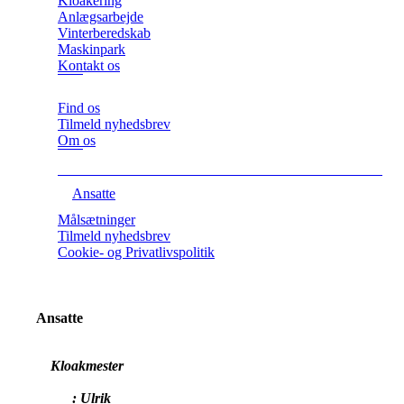
Kloakering
Anlægsarbejde
Vinterberedskab
Maskinpark
Kontakt os
Find os
Tilmeld nyhedsbrev
Om os
Ansatte
Målsætninger
Tilmeld nyhedsbrev
Cookie- og Privatlivspolitik
Ansatte
Kloakmester
: Ulrik