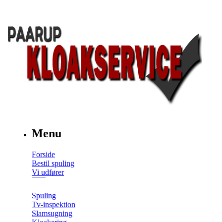
Menu
Forside
Bestil spuling
Vi udfører
Spuling
Tv-inspektion
Slamsugning