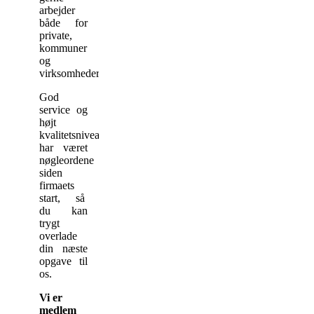
arbejder
både for
private,
kommuner
og
virksomheder.
God
service og
højt
kvalitetsniveau
har været
nøgleordene
siden
firmaets
start, så
du kan
trygt
overlade
din næste
opgave til
os.
Vi er
medlem