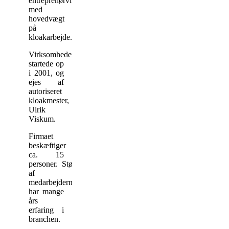
entreprenørvirksomhed
med
hovedvægt
på
kloakarbejde.
Virksomheden
startede op
i 2001, og
ejes af
autoriseret
kloakmester,
Ulrik
Viskum.
Firmaet
beskæftiger
ca. 15
personer. Størstedelen
af
medarbejderne
har mange
års
erfaring i
branchen.