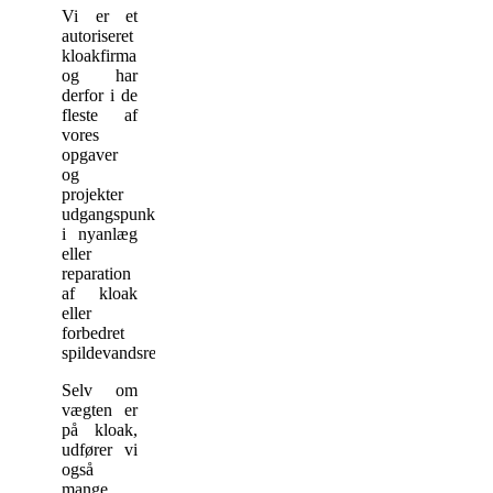
Vi er et
autoriseret
kloakfirma
og har
derfor i de
fleste af
vores
opgaver
og
projekter
udgangspunkt
i nyanlæg
eller
reparation
af kloak
eller
forbedret
spildevandsrensning.
Selv om
vægten er
på kloak,
udfører vi
også
mange