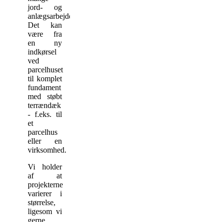
jord- og
anlægsarbejder.
Det kan
være fra
en ny
indkørsel
ved
parcelhuset
til komplet
fundament
med støbt
terrændæk
- f.eks. til
et
parcelhus
eller en
virksomhed.
Vi holder
af at
projekterne
varierer i
størrelse,
ligesom vi
gerne