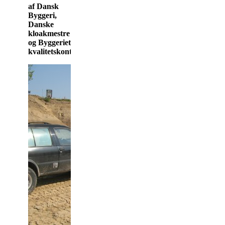
af Dansk
Byggeri,
Danske
kloakmestre
og Byggeriets
kvalitetskontrol.