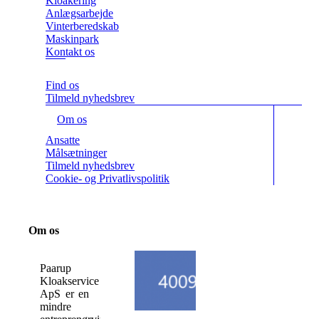
Kloakering
Anlægsarbejde
Vinterberedskab
Maskinpark
Kontakt os
Find os
Tilmeld nyhedsbrev
Om os
Ansatte
Målsætninger
Tilmeld nyhedsbrev
Cookie- og Privatlivspolitik
Om os
Paarup
Kloakservice
ApS er en
mindre