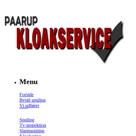
Menu
Forside
Bestil spuling
Vi udfører
Spuling
Tv-inspektion
Slamsugning